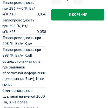
Теплопроводность
при 283 +/-5˚К, Вт/
м˚К,λ10
0,036
В КОРЗИНУ
Теплопроводность
при 298 ˚К, Вт/
м˚К,λ25
0,038
Теплопроводность при
298 ˚К, Вт/м˚К,λА
Теплопроводность при
298 ˚К, Вт/м˚К,λВ
Сосредоточенная сила
при заданной
абсолютной деформации
(деформация 5 мм), Н, не
менее
Сжимаемость под
удельной нагрузкой 2000
Па, % не более