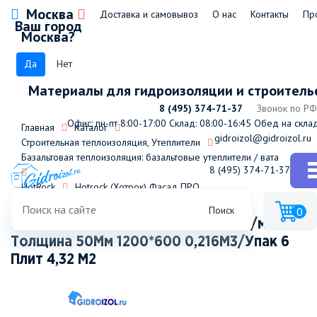
Москва
Доставка и самовывоз
О нас
Контакты
Пр
Ваш город
Москва?
Да
Нет
Материалы для гидроизоляции и строитель
8 (495) 374-71-37
Звонок по РФ
Офис: пн-пт 8:00-17:00
Склад: 08:00-16:45
Обед на склад
Главная
Каталог
gidroizol@gidroizol.ru
Строительная теплоизоляция, Утеплители
Базальтовая теплоизоляция: базальтовые утеплители / вата
8 (495) 374-71-37
HotRock
Hotrock (Хотрок) Фасад ПРО
Поиск
0
Hotrock (Хотрок) Фасад ПРО(110кг/м3)
Толщина 50Мм 1200*600 0,216М3/Упак 6
Плит 4,32 М2