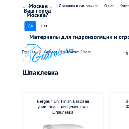
Москва
Доставка и самовывоз
О нас
Конт
Ваш город
Москва?
Да
Нет
Материалы для гидроизоляции и стр
Главная
Каталог
Цемент, Смеси
8
Шпаклевка
Bergauf Uni Finish Базовая
B
универсальная цементная
Ф
шпаклевка