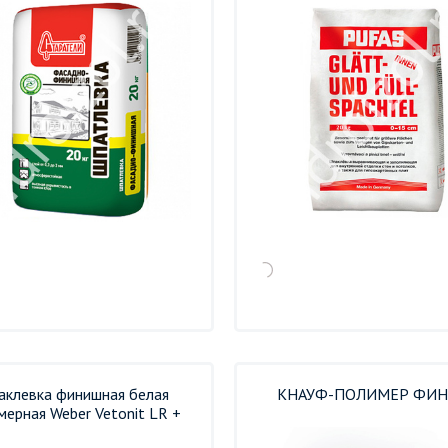
аклевка финишная белая
КНАУФ-ПОЛИМЕР ФИ
мерная Weber Vetonit LR +