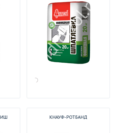
НИШ
КНАУФ-РОТБАНД