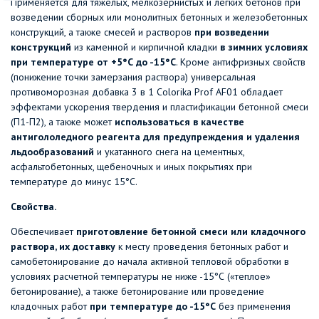
Применяется для тяжелых, мелкозернистых и легких бетонов при
возведении сборных или монолитных бетонных и железобетонных
конструкций, а также смесей и растворов
при возведении
конструкций
из каменной и кирпичной кладки
в зимних условиях
при температуре от +5°С до -15°С
. Кроме антифризных свойств
(понижение точки замерзания раствора) универсальная
противоморозная добавка 3 в 1 Colorika Prof AF01 обладает
эффектами ускорения твердения и пластификации бетонной смеси
(П1-П2), а также может
использоваться в качестве
антигололедного реагента для предупреждения и удаления
льдообразований
и укатанного снега на цементных,
асфальтобетонных, щебеночных и иных покрытиях при
температуре до минус 15°С.
Свойства.
Обеспечивает
приготовление бетонной смеси или кладочного
раствора, их доставку
к месту проведения бетонных работ и
самобетонирование до начала активной тепловой обработки в
условиях расчетной температуры не ниже -15°С («теплое»
бетонирование), а также бетонирование или проведение
кладочных работ
при температуре до -15°С
без применения