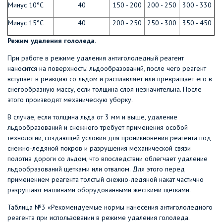
Минус 10°С
40
150 - 200
200 - 250
300 - 330
Минус 15°С
40
200 - 250
250 - 300
350 - 450
Режим удаления гололеда.
При работе в режиме удаления антигололедный реагент
наносится на поверхность: льдообразований, после чего реагент
вступает в реакцию со льдом и расплавляет или превращает его в
снегообразную массу, если толщина слоя незначительна. После
этого производят механическую уборку.
В случае, если толщина льда от 3 мм и выше, удаление
льдообразований и снежного требует применения особой
технологии, создающей условия для проникновения реагента под
снежно-ледяной покров и разрушения механической связи
полотна дороги со льдом, что впоследствии облегчает удаление
льдообразований щетками или отвалом. Для этого перед
применением реагента толстый снежно-ледяной накат частично
разрушают машинами оборудованными жесткими щетками.
Таблица №3 «Рекомендуемые нормы нанесения антигололедного
реагента при использовании в режиме удаления гололеда.