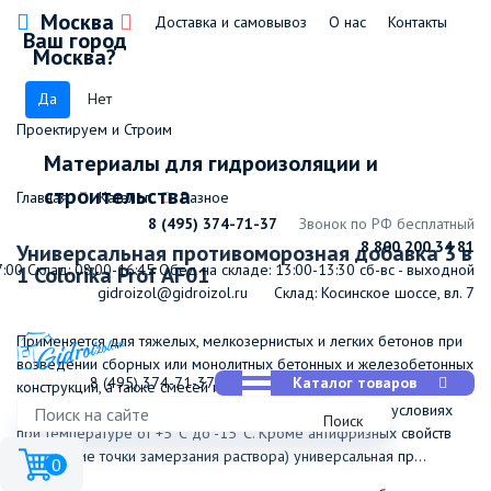
Москва
Доставка и самовывоз
О нас
Контакты
Ваш город
Москва?
Да
Нет
Проектируем и Строим
Материалы для гидроизоляции и
строительства
Главная
Каталог
Разное
8 (495) 374-71-37
Звонок по РФ бесплатный
8 800 200 34 81
Универсальная противоморозная добавка 3 в
7:00
Склад: 08:00-16:45
Обед на складе: 13:00-13:30
сб-вс - выходной
1 Colorika Prof AF01
gidroizol@gidroizol.ru
Склад: Косинское шоссе, вл. 7
Применяется для тяжелых, мелкозернистых и легких бетонов при
возведении сборных или монолитных бетонных и железобетонных
8 (495) 374-71-37
Каталог товаров
конструкций, а также смесей и растворов при возведении
конструкций из каменной и кирпичной кладки в зимних условиях
Поиск
при температуре от +5°С до -15°С. Кроме антифризных свойств
(понижение точки замерзания раствора) универсальная пр...
0