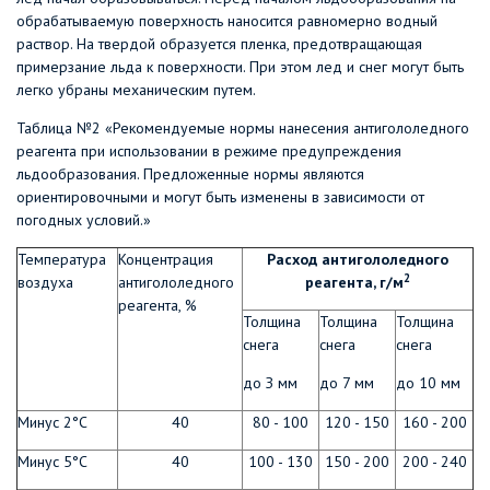
обрабатываемую поверхность наносится равномерно водный
раствор. На твердой образуется пленка, предотвращающая
примерзание льда к поверхности. При этом лед и снег могут быть
легко убраны механическим путем.
Таблица №2 «Рекомендуемые нормы нанесения антигололедного
реагента при использовании в режиме предупреждения
льдообразования. Предложенные нормы являются
ориентировочными и могут быть изменены в зависимости от
погодных условий.»
Температура
Концентрация
Расход антигололедного
2
воздуха
антигололедного
реагента, г/м
реагента, %
Толщина
Толщина
Толщина
снега
снега
снега
до З мм
до 7 мм
до 10 мм
Минус 2°С
40
80 - 100
120 - 150
160 - 200
Минус 5°С
40
100 - 130
150 - 200
200 - 240