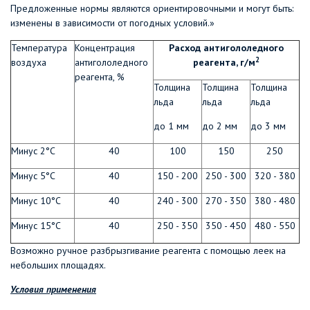
Предложенные нормы являются ориентировочными и могут быть:
изменены в зависимости от погодных условий.»
Температура
Концентрация
Расход антигололедного
2
воздуха
антигололедного
реагента, г/м
реагента, %
Толщина
Толщина
Толщина
льда
льда
льда
до 1 мм
до 2 мм
до 3 мм
Минус 2°С
40
100
150
250
Минус 5°С
40
150 - 200
250 - 300
320 - 380
Минус 10°С
40
240 - 300
270 - 350
380 - 480
Минус 15°С
40
250 - 350
350 - 450
480 - 550
Возможно ручное разбрызгивание реагента с помощью леек на
небольших площадях.
Условия применения