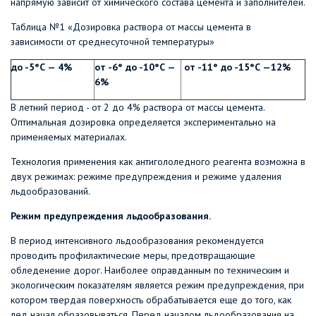
напрямую зависит от химического состава цемента и заполнителей.
Таблица №1 «Дозировка раствора от массы цемента в
зависимости от среднесуточной температуры»
до -5°С — 4%
от -6° до -10°С —
от -11° до -15°С —12%
6%
В летний период - от 2 до 4% раствора от массы цемента.
Оптимальная дозировка определяется экспериментально на
применяемых материалах.
Технология применения как антигололедного реагента возможна в
двух режимах: режиме предупреждения и режиме удаления
льдообразований.
Режим предупреждения льдообразования.
В период интенсивного льдообразования рекомендуется
проводить профилактические меры, предотвращающие
обледенение дорог. Наиболее оправданным по техническим и
экологическим показателям является режим предупреждения, при
котором твердая поверхность обрабатывается еще до того, как
лед начал образовываться. Перед началом льдообразования на