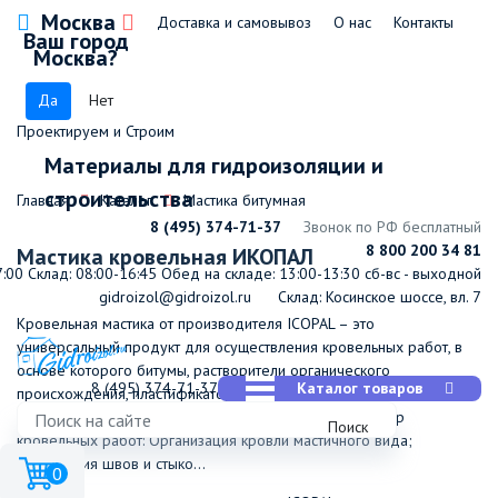
Москва
Доставка и самовывоз
О нас
Контакты
Ваш город
Москва?
Да
Нет
Проектируем и Строим
Материалы для гидроизоляции и
строительства
Главная
Каталог
Мастика битумная
8 (495) 374-71-37
Звонок по РФ бесплатный
8 800 200 34 81
Мастика кровельная ИКОПАЛ
7:00
Склад: 08:00-16:45
Обед на складе: 13:00-13:30
сб-вс - выходной
gidroizol@gidroizol.ru
Склад: Косинское шоссе, вл. 7
Кровельная мастика от производителя ICOPAL – это
универсальный продукт для осуществления кровельных работ, в
основе которого битумы, растворители органического
8 (495) 374-71-37
Каталог товаров
происхождения, пластификаторы и минеральные наполнители. С
помощью мастики удается организовать широкий спектр
Поиск
кровельных работ: Организация кровли мастичного вида;
Ликвидация швов и стыко...
0