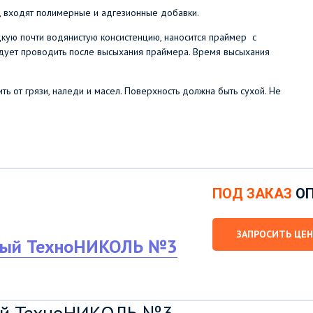
 входят полимерные и адгезионные добавки.
ую почти водянистую консистенцию, наносится праймер с
едует проводить после высыхания праймера. Время высыхания
ь от грязи, наледи и масел. Поверхность должна быть сухой. Не
ПОД ЗАКАЗ
О
ЗАПРОСИТЬ ЦЕН
рный ТехноНИКОЛЬ №3
ый ТехноНИКОЛЬ №3