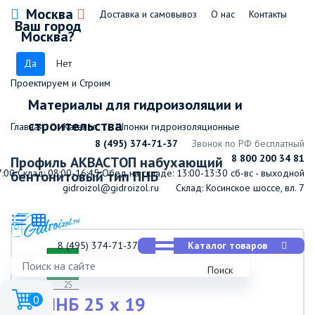
Москва
Доставка и самовывоз
О нас
Контакты
Ваш город
Москва?
Да
Нет
Проектируем и Строим
Материалы для гидроизоляции и
строительства
Главная
Каталог
Шпонки гидроизоляционные
8 (495) 374-71-37
Звонок по РФ бесплатный
8 800 200 34 81
Профиль АКВАСТОП набухающий
7:00
Склад: 08:00-16:45
Обед на складе: 13:00-13:30
сб-вс - выходной
бентонитовый тип ПНБ
gidroizol@gidroizol.ru
Склад: Косинское шоссе, вл. 7
8 (495) 374-71-37
Каталог товаров
Поиск
ПНБ 25 х 19
0