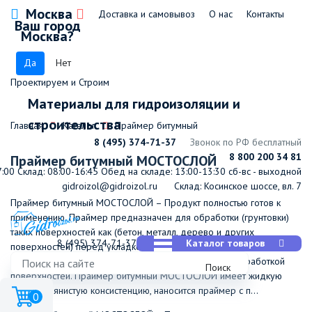
Москва
Доставка и самовывоз
О нас
Контакты
Ваш город
Москва?
Да
Нет
Проектируем и Строим
Материалы для гидроизоляции и
строительства
Главная
Каталог
Праймер битумный
8 (495) 374-71-37
Звонок по РФ бесплатный
8 800 200 34 81
Праймер битумный МОСТОСЛОЙ
7:00
Склад: 08:00-16:45
Обед на складе: 13:00-13:30
сб-вс - выходной
gidroizol@gidroizol.ru
Склад: Косинское шоссе, вл. 7
Праймер битумный МОСТОСЛОЙ – Продукт полностью готов к
применению. Праймер предназначен для обработки (грунтовки)
таких поверхностей как (бетон, металл, дерево и других
8 (495) 374-71-37
Каталог товаров
поверхностей) перед укладкой на них битумной рулонной
гидроизоляции (кровли). А так же перед мастичной обработкой
Поиск
поверхностей. Праймер битумный МОСТОСЛОЙ имеет жидкую
почти водянистую консистенцию, наносится праймер с п...
0