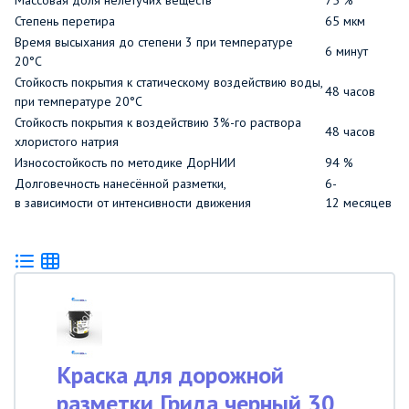
Массовая доля нелетучих веществ
75
%
Степень перетира
65
мкм
Время высыхания до степени 3 при температуре
6
минут
20°С
Стойкость покрытия к статическому воздействию воды,
48
часов
при температуре 20°С
Стойкость покрытия к воздействию 3%-го раствора
48
часов
хлористого натрия
Износостойкость по методике ДорНИИ
94
%
Долговечность нанесённой разметки,
6-
в зависимости от интенсивности движения
12
месяцев
Краска для дорожной
разметки Грида черный 30