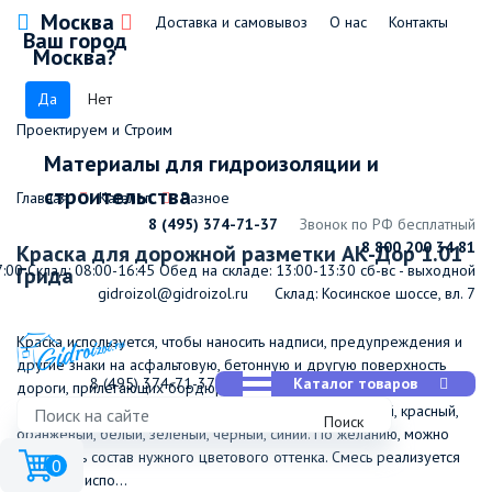
Москва
Доставка и самовывоз
О нас
Контакты
Ваш город
Москва?
Да
Нет
Проектируем и Строим
Материалы для гидроизоляции и
строительства
Главная
Каталог
Разное
8 (495) 374-71-37
Звонок по РФ бесплатный
8 800 200 34 81
Краска для дорожной разметки АК-Дор 1.01
7:00
Склад: 08:00-16:45
Обед на складе: 13:00-13:30
сб-вс - выходной
Грида
gidroizol@gidroizol.ru
Склад: Косинское шоссе, вл. 7
Краска используется, чтобы наносить надписи, предупреждения и
другие знаки на асфальтовую, бетонную и другую поверхность
8 (495) 374-71-37
Каталог товаров
дороги, прилегающих бордюров и других элементов проезжей
части. Предлагаются разные варианты цветов – желтый, красный,
Поиск
оранжевый, белый, зеленый, черный, синий. По желанию, можно
изготовить состав нужного цветового оттенка. Смесь реализуется
0
готовой к испо...