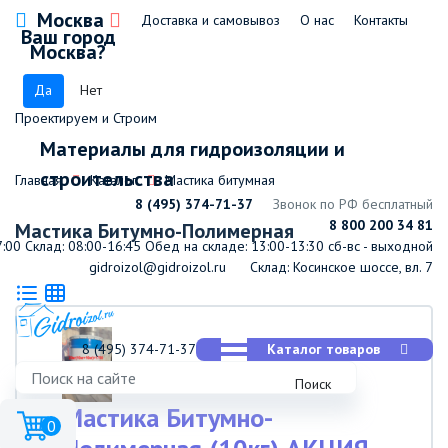
Москва
Доставка и самовывоз
О нас
Контакты
Ваш город
Москва?
Да
Нет
Проектируем и Строим
Материалы для гидроизоляции и
строительства
Главная
Каталог
Мастика битумная
8 (495) 374-71-37
Звонок по РФ бесплатный
8 800 200 34 81
Мастика Битумно-Полимерная
7:00
Склад: 08:00-16:45
Обед на складе: 13:00-13:30
сб-вс - выходной
gidroizol@gidroizol.ru
Склад: Косинское шоссе, вл. 7
8 (495) 374-71-37
Каталог товаров
Поиск
Мастика Битумно-
0