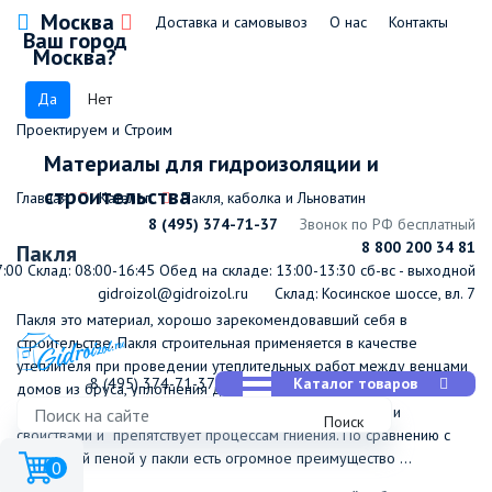
Москва
Доставка и самовывоз
О нас
Контакты
Ваш город
Москва?
Да
Нет
Проектируем и Строим
Материалы для гидроизоляции и
строительства
Главная
Каталог
Пакля, каболка и Льноватин
8 (495) 374-71-37
Звонок по РФ бесплатный
8 800 200 34 81
Пакля
7:00
Склад: 08:00-16:45
Обед на складе: 13:00-13:30
сб-вс - выходной
gidroizol@gidroizol.ru
Склад: Косинское шоссе, вл. 7
Пакля это материал, хорошо зарекомендовавший себя в
строительстве. Пакля строительная применяется в качестве
утеплителя при проведении утеплительных работ между венцами
8 (495) 374-71-37
Каталог товаров
домов из бруса, уплотнения дверных и оконных блоков,
заполнения пустот. Обладает хорошими изоляционными
Поиск
свойствами и препятствует процессам гниения. По сравнению с
монтажной пеной у пакли есть огромное преимущество ...
0