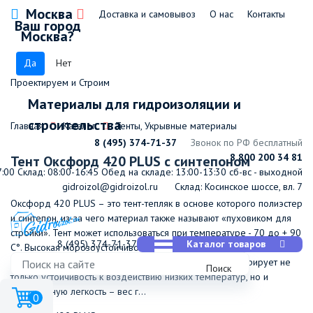
Москва
Доставка и самовывоз
О нас
Контакты
Ваш город
Москва?
Да
Нет
Проектируем и Строим
Материалы для гидроизоляции и
строительства
Главная
Каталог
Тенты, Укрывные материалы
8 (495) 374-71-37
Звонок по РФ бесплатный
8 800 200 34 81
Тент Оксфорд 420 PLUS с синтепоном
7:00
Склад: 08:00-16:45
Обед на складе: 13:00-13:30
сб-вс - выходной
gidroizol@gidroizol.ru
Склад: Косинское шоссе, вл. 7
Оксфорд 420 PLUS – это тент-тепляк в основе которого полиэстер
и синтепон, из-за чего материал также называют «пуховиком для
стройки». Тент может использоваться при температуре - 70 до + 90
8 (495) 374-71-37
Каталог товаров
С°. Высокая морозоустойчивость достигается благодаря
использованию синтепона плотностью 200. Он демонстрирует не
Поиск
только устойчивость к воздействию низких температур, но и
невероятную легкость – вес г...
0