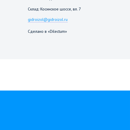
Склад: Косинское шоссе, вл. 7
gidroizol@gidroizol.ru
Сделано в «Dilectum»