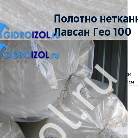
Полотно неткан
Лавсан Гео 100
Характеристики
Поверхностная плотность, гр./м2
Разрывная нагрузка, по длине Н/5см
Разрывная нагрузка, по ширине Н/5см
Ширина
Намотка
Все характеристики