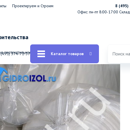
акты
Проектируем и Строим
8 (495)
Офис: пн-пт 8:00-17:00
Склад:
оительства
е геотекстильное Лавсан Гео
 (495) 374-71-37
Каталог товаров