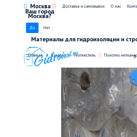
Москва
Доставка и самовывоз
О нас
Конт
Ваш город
Москва?
Да
Нет
Материалы для гидроизоляции и стр
Главная
Каталог
Геотекстиль
Полотно нетканно
8