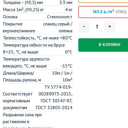
Толщина ~ (±0,5) мм
3.3 мм
Масса 1м², (±0,25) кг
4 кг
2
163.5 р./м
СПЕЦ
Основа
Стеклохолст
Покрытие
сланец серый /
–
+
верхнее/нижнее
пленка
Теплостойкость, °C, не ниже
+80°С
Температура гибкости на брусе
В КОРЗИНУ
R=25, °C, не выше
0°С
Температура хрупкости
вяжущего, °C, не выше
-15°С
Длина/Ширина/
10м / 1м /
Площадь рулона, м
10м²
ТУ 5774-019-
Соответствует
00289973-2015,
нормативным
ГОСТ 30547-97,
документам
ГОСТ 32805-2014
Разрывная сила при
растяжении в