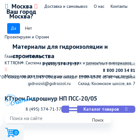
Москва
Доставка и самовывоз
О нас
Контакты
Ваш город
Москва?
Да
Нет
Проектируем и Строим
Материалы для гидроизоляции и
строительства
Главная
Каталог
КТТRON®. Система гидроизоляционных и ремонтных материалов
8 (495) 374-71-37
Звонок по РФ бесплатный
8 800 200 34 81
Материалы для герметизации швов и ликвидации активных течей
7:00
Склад: 08:00-16:45
Обед на складе: 13:00-13:30
сб-вс - выходной
gidroizol@gidroizol.ru
Склад: Косинское шоссе, вл. 7
КТтрон Гидрошнур НП ПСС-20/05
8 (495) 374-71-37
Каталог товаров
Поиск
0