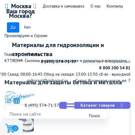
Москва
Доставка и самовывоз
О нас
Контакты
Ваш город
Москва?
Да
Нет
Проектируем и Строим
Материалы для гидроизоляции и
строительства
Главная
Каталог
КТТRON®. Система гидроизоляционных и ремонтных материалов
8 (495) 374-71-37
Звонок по РФ бесплатный
8 800 200 34 81
7:00
Склад: 08:00-16:45
Обед на складе: 13:00-13:30
сб-вс - выходной
gidroizol@gidroizol.ru
Склад: Косинское шоссе, вл. 7
Материалы для защиты бетона и металла
8 (495) 374-71-37
Каталог товаров
Поиск
0