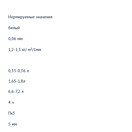
Нормируемые значения
белый
0,06 мм
1,2-1,3 кг/ м²/1мм
0,33-0,36 л
1,65-1,8л
6,6-7,2 л
4 ч
П
к
3
5 мм