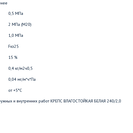
енее
0,5 МПа
2 МПа (М20)
1,0 МПа
F
кз
25
15 %
0,4 кг/м
2
ч
0,5
0,04 мг/м*ч*Па
от +5°С
аружных и внутренних работ КРЕПС ВЛАГОСТОЙКАЯ БЕЛАЯ 240/2,0