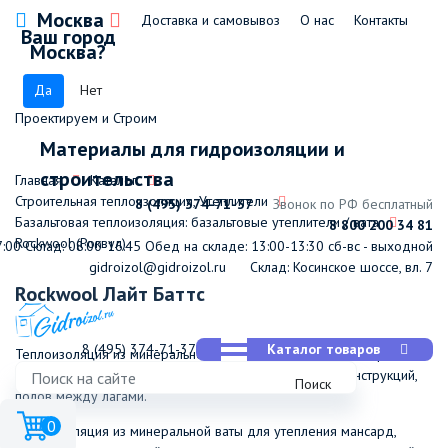
Москва
Доставка и самовывоз
О нас
Контакты
Ваш город
Москва?
Да
Нет
Проектируем и Строим
Материалы для гидроизоляции и
строительства
Главная
Каталог
Строительная теплоизоляция, Утеплители
8 (495) 374-71-37
Звонок по РФ бесплатный
Базальтовая теплоизоляция: базальтовые утеплители / вата
8 800 200 34 81
Rockwool (Роквул)
7:00
Склад: 08:00-16:45
Обед на складе: 13:00-13:30
сб-вс - выходной
gidroizol@gidroizol.ru
Склад: Косинское шоссе, вл. 7
Rockwool Лайт Баттс
8 (495) 374-71-37
Каталог товаров
Теплоизоляция из минеральной ваты для утепления мансард,
чердачных перекрытий, не нагружаемых каркасных конструкций,
Поиск
полов между лагами.
0
Теплоизоляция из минеральной ваты для утепления мансард,