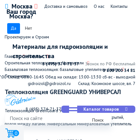
Москва
Доставка и самовывоз
О нас
Контакты
Ваш город
Москва?
Да
Нет
Проектируем и Строим
Материалы для гидроизоляции и
строительства
Главная
Каталог
Строительная теплоизоляция, Утеплители
8 (495) 374-71-37
Звонок по РФ бесплатный
Базальтовая теплоизоляция: базальтовые утеплители / вата
8 800 200 34 81
Технониколь
7:00
Склад: 08:00-16:45
Обед на складе: 13:00-13:30
сб-вс - выходной
gidroizol@gidroizol.ru
Склад: Косинское шоссе, вл. 7
Теплоизоляция GREENGUARD УНИВЕРСАЛ
8 (495) 374-71-37
Каталог товаров
Теплоизоляция GreenGuard УНИВЕРСАЛ применяется для
утепления скатных кровель, мансард, чердачных перекрытий,
Поиск
полов между лагами. Универсальный минераловатный утеплитель
без смол.
0