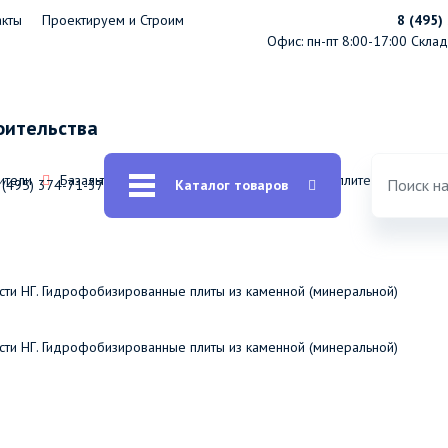
акты
Проектируем и Строим
8 (495)
Офис: пн-пт 8:00-17:00
Склад:
оительства
ители
Базальтовая теплоизоляция: базальтовые утеплители / вата
 (495) 374-71-37
Каталог товаров
ести НГ. Гидрофобизированные плиты из каменной (минеральной)
ести НГ. Гидрофобизированные плиты из каменной (минеральной)