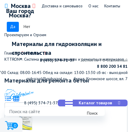
Москва
Доставка и самовывоз
О нас
Контакты
Ваш город
Москва?
Да
Нет
Проектируем и Строим
Материалы для гидроизоляции и
строительства
Главная
Каталог
КТТRON®. Система гидроизоляционных и ремонтных материалов
8 (495) 374-71-37
Звонок по РФ бесплатный
8 800 200 34 81
7:00
Склад: 08:00-16:45
Обед на складе: 13:00-13:30
сб-вс - выходной
gidroizol@gidroizol.ru
Склад: Косинское шоссе, вл. 7
Материалы для ремонта бетон
8 (495) 374-71-37
Каталог товаров
Поиск
0