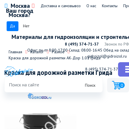
Москва
Доставка и самовывоз
О нас
Контакты
Пр
Ваш город
Москва?
Да
Нет
Материалы для гидроизоляции и строитель
8 (495) 374-71-37
Звонок по РФ
Офис: пн-пт 8:00-17:00
Склад: 08:00-16:45
Обед на склад
Главная
Каталог
Разное
gidroizol@gidroizol.ru
Краска для дорожной разметки АК-Дор 1.01 Грида
8 (495) 374-71-37
Краска для дорожной разметки Грида
синий 30 кг
0
Поиск