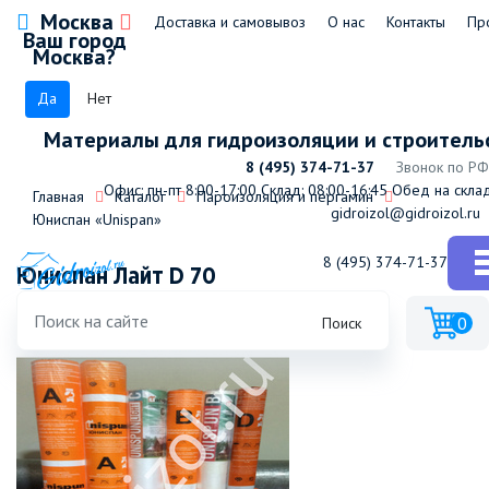
Москва
Доставка и самовывоз
О нас
Контакты
Пр
Ваш город
Москва?
Да
Нет
Материалы для гидроизоляции и строитель
8 (495) 374-71-37
Звонок по РФ
Офис: пн-пт 8:00-17:00
Склад: 08:00-16:45
Обед на склад
Главная
Каталог
Пароизоляция и пергамин
gidroizol@gidroizol.ru
Юниспан «Unispan»
8 (495) 374-71-37
Юниспан Лайт D 70
0
Поиск