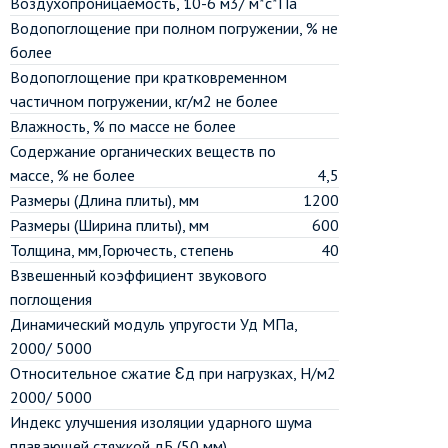
Воздухопроницаемость, 10-6 м3/ м*с*Па
Водопоглощение при полном погружении, % не
более
Водопоглощение при кратковременном
частичном погружении, кг/м2 не более
Влажность, % по массе не более
Содержание органических веществ по
массе, % не более
4,5
Размеры (Длина плиты), мм
1200
Размеры (Ширина плиты), мм
600
Толщина, мм,Горючесть, степень
40
Взвешенный коэффициент звукового
поглощения
Динамический модуль упругости Уд МПа,
2000/ 5000
Относительное сжатие Ɛд при нагрузках, Н/м2
2000/ 5000
Индекс улучшения изоляции ударного шума
плавающей стяжкой,дБ (50 мм)