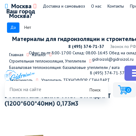
Москва
Доставка и самовывоз
О нас
Контакты
Пр
Ваш город
Москва?
Да
Нет
Материалы для гидроизоляции и строитель
8 (495) 374-71-37
Звонок по РФ
Офис: пн-пт 8:00-17:00
Склад: 08:00-16:45
Обед на склад
Главная
Каталог
gidroizol@gidroizol.ru
Строительная теплоизоляция, Утеплители
Базальтовая теплоизоляция: базальтовые утеплители / вата
8 (495) 374-71-37
Технониколь
Утеплитель ТЕХНОФЛОР СТАНДАРТ
0
Поиск
Утеплитель ТЕХНОФЛОР СТАНДАРТ
(1200*600*40мм) 0,173м3