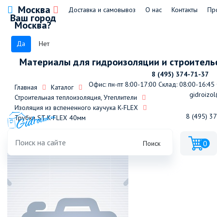
Москва
Доставка и самовывоз
О нас
Контакты
Пр
Ваш город
Москва?
Да
Нет
Материалы для гидроизоляции и строитель
8 (495) 374-71-37
Офис: пн-пт 8:00-17:00
Склад: 08:00-16:45
Главная
Каталог
gidroizol
Строительная теплоизоляция, Утеплители
Изоляция из вспененного каучука K-FLEX
8 (495) 3
Трубки ST K-FLEX 40мм
0
Поиск
Трубка K-FLEX 40x080-2 ST (2м)