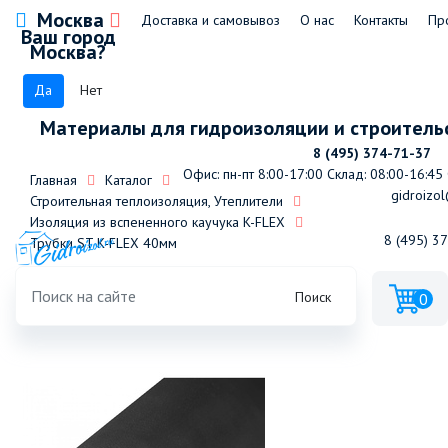
Москва
Доставка и самовывоз
О нас
Контакты
Пр
Ваш город
Москва?
Да
Нет
Материалы для гидроизоляции и строитель
8 (495) 374-71-37
Офис: пн-пт 8:00-17:00
Склад: 08:00-16:45
Главная
Каталог
gidroizol
Строительная теплоизоляция, Утеплители
Изоляция из вспененного каучука K-FLEX
8 (495) 3
Трубки ST K-FLEX 40мм
Трубка K-FLEX 40x028-2 ST (2м)
Поиск
0