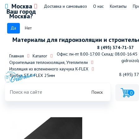
Москва
Доставка и самовывоз
О нас
Контакты
Пр
Ваш город
Москва?
Да
Нет
Материалы для гидроизоляции и строитель
8 (495) 374-71-37
Офис: пн-пт 8:00-17:00
Склад: 08:00-16:45
Главная
Каталог
gidroizol
Строительная теплоизоляция, Утеплители
Изоляция из вспененного каучука K-FLEX
8 (495) 3
Трубки ST K-FLEX 25мм
Трубка K-FLEX 25x133-2 ST (2м)
Поиск
0