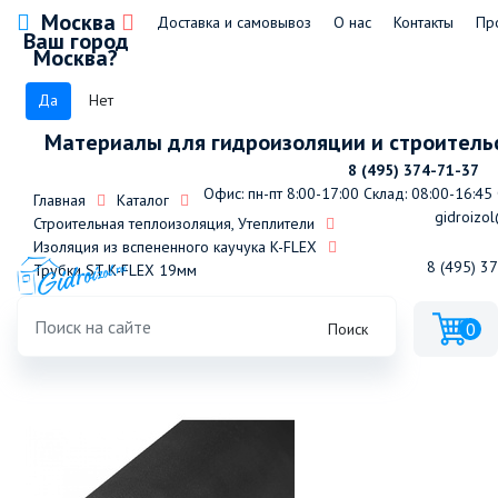
Москва
Доставка и самовывоз
О нас
Контакты
Пр
Ваш город
Москва?
Да
Нет
Материалы для гидроизоляции и строитель
8 (495) 374-71-37
Офис: пн-пт 8:00-17:00
Склад: 08:00-16:45
Главная
Каталог
gidroizol
Строительная теплоизоляция, Утеплители
Изоляция из вспененного каучука K-FLEX
8 (495) 3
Трубки ST K-FLEX 19мм
0
Поиск
Трубка K-FLEX 19x018-2 ST (2м)