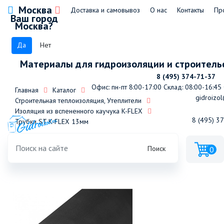
Москва
Доставка и самовывоз
О нас
Контакты
Пр
Ваш город
Москва?
Да
Нет
Материалы для гидроизоляции и строитель
8 (495) 374-71-37
Офис: пн-пт 8:00-17:00
Склад: 08:00-16:45
Главная
Каталог
gidroizol
Строительная теплоизоляция, Утеплители
Изоляция из вспененного каучука K-FLEX
8 (495) 3
Трубки ST K-FLEX 13мм
Трубка K-FLEX 13x160-2 ST (2м)
Поиск
0