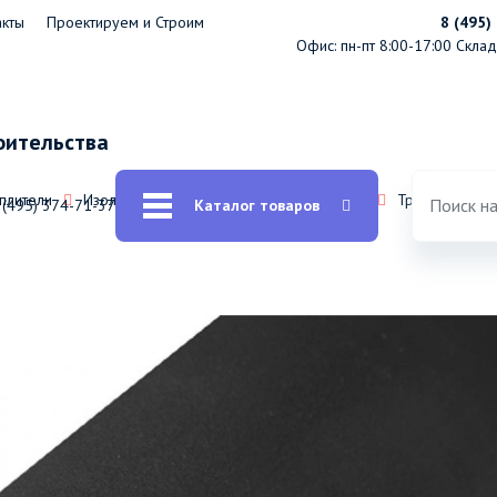
акты
Проектируем и Строим
8 (495)
Офис: пн-пт 8:00-17:00
Склад:
оительства
еплители
Изоляция из вспененного каучука K-FLEX
Трубки ST K-
 (495) 374-71-37
Каталог товаров