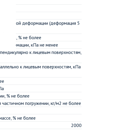
λ25
λА
λВ
абсолютной деформации (деформация 5
2000 Па, % не более
й деформации, кПа не менее
рпендикулярно к лицевым поверхностям,
аллельно к лицевым поверхностям, кПа
ее
Па
и, % не более
частичном погружении, кг/м2 не более
ассе, % не более
2000