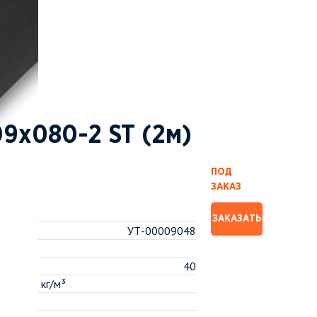
9x080-2 ST (2м)
ПОД
ЗАКАЗ
ЗАКАЗАТЬ
УТ-00009048
40
тность, кг/м³
м˚К,λ10