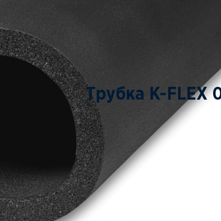
Трубка K-FLEX 0
Характеристики
Аналог
Код
ТУ
Плотность, кг/м3
Средняя целевая производственная пло
Теплопроводность при 283 +/-5˚К, Вт/