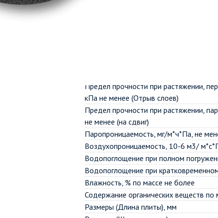
Теплопроводность при 298 ˚К, Вт/м˚К,
Теплопроводность при 298 ˚К, Вт/м˚К,
Теплопроводность при 298 ˚К, Вт/м˚К,
Сосредоточенная сила при заданной 
мм), Н, не менее
Сжимаемость под удельной нагрузкой 
Прочность на сжатие при 10% линейно
Предел прочности при растяжении, пе
кПа не менее (Отрыв слоев)
Предел прочности при растяжении, пар
не менее (на сдвиг)
Паропроницаемость, мг/м*ч*Па, не мен
Воздухопроницаемость, 10-6 м3/ м*с*
Водопоглощение при полном погружени
Водопоглощение при кратковременном 
Влажность, % по массе не более
Содержание органических веществ по м
Размеры (Длина плиты), мм