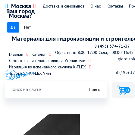
Москва
Доставка и самовывоз
О нас
Контакты
Пр
Ваш город
Москва?
Да
Нет
Материалы для гидроизоляции и строитель
8 (495) 374-71-37
Офис: пн-пт 8:00-17:00
Склад: 08:00-16:45
Главная
Каталог
gidroizol
Строительная теплоизоляция, Утеплители
Изоляция из вспененного каучука K-FLEX
8 (495) 3
Трубки ST K-FLEX 9мм
Трубка K-FLEX 09x015-2 ST (2м)
Поиск
0