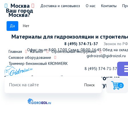
Москва
Доставка и самовывоз
О нас
Контакты
Пр
Ваш город
Москва?
Да
Нет
Материалы для гидроизоляции и строитель
8 (495) 374-71-37
Звонок по РФ
Офис: пн-пт 8:00-17:00
Склад: 08:00-16:45
Обед на склад
Главная
Каталог
Строительный инструмент
gidroizol@gidroizol.ru
Силовое оборудование
Триммер бензиновый KRONWERK
8 (495) 374-71-37
Триммер бензиновый KC-1800, состоит из
Поиск
0
2 частей, 1,8 л.с., 32,6 см3 (диск+катушка)