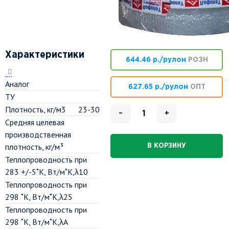
Характеристики
644.46 р./рулон
РОЗН
Аналог
627.65 р./рулон
ОПТ
ТУ
Плотность, кг/м3
23-30
–
+
Средняя целевая
производственная
плотность, кг/м³
В КОРЗИНУ
Теплопроводность при
283 +/-5˚К, Вт/м˚К,λ10
Теплопроводность при
298 ˚К, Вт/м˚К,λ25
Теплопроводность при
298 ˚К, Вт/м˚К,λА