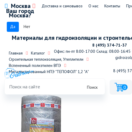
Москва
Доставка и самовывоз
О нас
Контакты
Пр
Ваш город
Москва?
Да
Нет
Материалы для гидроизоляции и строитель
8 (495) 374-71-37
Офис: пн-пт 8:00-17:00
Склад: 08:00-16:45
Главная
Каталог
gidroizol
Строительная теплоизоляция, Утеплители
Вспененный полиэтилен ВПЭ
8 (495) 3
Металлизированный НПЭ "ТЕПОФОЛ" 1,2 "А"
0
Поиск
Тепофол металл.02 А