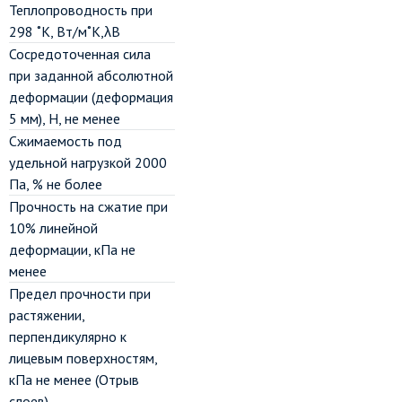
Теплопроводность при
298 ˚К, Вт/м˚К,λВ
Сосредоточенная сила
при заданной абсолютной
деформации (деформация
5 мм), Н, не менее
Сжимаемость под
удельной нагрузкой 2000
Па, % не более
Прочность на сжатие при
10% линейной
деформации, кПа не
менее
Предел прочности при
растяжении,
перпендикулярно к
лицевым поверхностям,
кПа не менее (Отрыв
слоев)