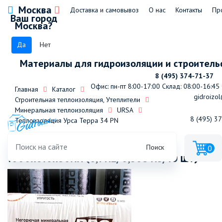
Москва
Доставка и самовывоз
О нас
Контакты
Пр
Ваш город
Москва?
Да
Нет
Материалы для гидроизоляции и строитель
8 (495) 374-71-37
Офис: пн-пт 8:00-17:00
Склад: 08:00-16:45
Главная
Каталог
gidroizol
Строительная теплоизоляция, Утеплители
Минеральная теплоизоляция
URSA
8 (495) 3
Теплоизоляция Урса Терра 34 PN
Теплоизоляция Урса Терра 34 PN
Поиск
0
1000х610х50мм (6,1 м2/0,305 м3/10 шт)