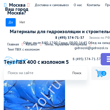
Москва
Доставка и самовывоз
О нас
Контакты
Пр
Ваш город
Москва?
Да
Нет
Материалы для гидроизоляции и строитель
8 (495) 374-71-37
Звонок по РФ
Офис: пн-пт 8:00-17:00
Склад: 08:00-16:45
Обед на склад
Главная
Каталог
Тенты, Укрывные материалы
gidroizol@gidroizol.ru
Тент ПВХ с изолоном
8 (495) 374-71-37
Тент ПВХ 400 с изолоном 5
Поиск
0