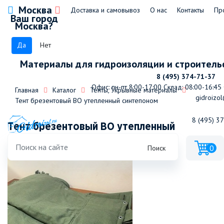
Москва
Доставка и самовывоз
О нас
Контакты
Пр
Ваш город
Москва?
Да
Нет
Материалы для гидроизоляции и строитель
8 (495) 374-71-37
Офис: пн-пт 8:00-17:00
Склад: 08:00-16:45
Главная
Каталог
Тенты, Укрывные материалы
gidroizol
Тент брезентовый ВО утепленный синтепоном
8 (495) 3
Тент брезентовый ВО утепленный
синтепоном 2*3
0
Поиск