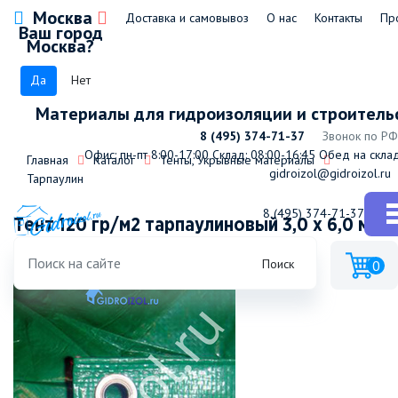
Москва
Доставка и самовывоз
О нас
Контакты
Пр
Ваш город
Москва?
Да
Нет
Материалы для гидроизоляции и строитель
8 (495) 374-71-37
Звонок по РФ
Офис: пн-пт 8:00-17:00
Склад: 08:00-16:45
Обед на склад
Главная
Каталог
Тенты, Укрывные материалы
gidroizol@gidroizol.ru
Тарпаулин
8 (495) 374-71-37
Тент 120 гр/м2 тарпаулиновый 3,0 х 6,0 м,
шт
Поиск
0