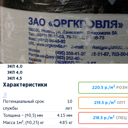
ЭКП 4,0
ЭКП 4,0
ЭКП 4,5
Характеристики
2
220.5 р./м
РОЗН
Потенциальный срок
10
2
219.5 р./м
ОПТ
службы
лет
Толщина ~ (±0,5) мм
4.15 мм
2
218.5 р./м
СПЕЦ
Масса 1м², (±0,25) кг
4.85 кг