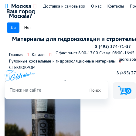
Москва
Доставка и самовывоз
О нас
Контакты
Пр
Ваш город
Москва?
Да
Нет
Материалы для гидроизоляции и строитель
8 (495) 374-71-37
Офис: пн-пт 8:00-17:00
Склад: 08:00-16:45
Главная
Каталог
gidroizol
Рулонные кровельные и гидроизоляционные материалы
СТЕКЛОКРОМ
8 (495) 3
Стеклокром К-4,5 п/э (ЭКП)
Поиск
0