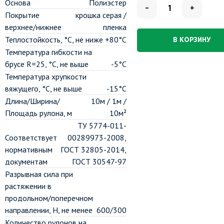
Основа
Полиэстер
–
+
Покрытие
крошка серая /
верхнее/нижнее
пленка
Теплостойкость, °C, не ниже
+80°С
В КОРЗИНУ
Температура гибкости на
брусе R=25, °C, не выше
-5°С
Температура хрупкости
вяжущего, °C, не выше
-15°С
Длина/Ширина/
10м / 1м /
Площадь рулона, м
10м²
ТУ 5774-011-
Соответствует
00289973-2008,
нормативным
ГОСТ 32805-2014,
документам
ГОСТ 30547-97
Разрывная сила при
растяжении в
продольном/поперечном
направлении, H, не менее
600/300
Количество рулонов на