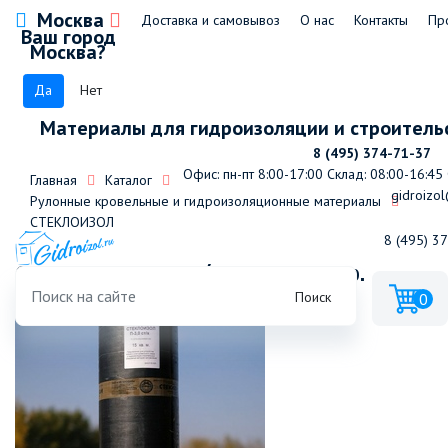
Москва
Доставка и самовывоз
О нас
Контакты
Пр
Ваш город
Москва?
Да
Нет
Материалы для гидроизоляции и строитель
8 (495) 374-71-37
Офис: пн-пт 8:00-17:00
Склад: 08:00-16:45
Главная
Каталог
gidroizol
Рулонные кровельные и гидроизоляционные материалы
СТЕКЛОИЗОЛ
8 (495) 3
Стеклоизол К-4,5 с/т каркас кр.сер.
Поиск
0