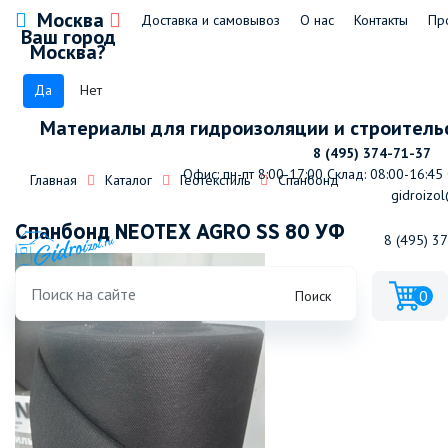
Москва
Доставка и самовывоз
О нас
Контакты
Пр
Ваш город
Москва?
Да
Нет
Материалы для гидроизоляции и строитель
8 (495) 374-71-37
Офис: пн-пт 8:00-17:00
Склад: 08:00-16:45
Главная
Каталог
Геотекстиль
Спанбонд
gidroizol
Спанбонд NEOTEX AGRO SS 80 УФ
8 (495) 3
0
Поиск