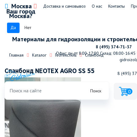
Москва
Доставка и самовывоз
О нас
Контакты
Пр
Ваш город
Москва?
Да
Нет
Материалы для гидроизоляции и строитель
8 (495) 374-71-37
Офис: пн-пт 8:00-17:00
Склад: 08:00-16:45
Главная
Каталог
Геотекстиль
Спанбонд
gidroizol
Спанбонд NEOTEX AGRO SS 55
8 (495) 3
Поиск
0