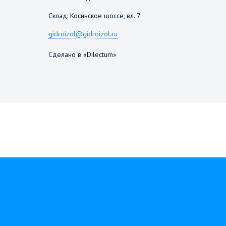
Склад: Косинское шоссе, вл. 7
gidroizol@gidroizol.ru
Сделано в «Dilectum»