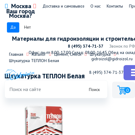
Москва
Доставка и самовывоз
О нас
Контакты
Пр
Ваш город
Москва?
Да
Нет
Материалы для гидроизоляции и строитель
8 (495) 374-71-37
Звонок по РФ
Офис: пн-пт 8:00-17:00
Склад: 08:00-16:45
Обед на склад
Главная
Каталог
Цемент, Смеси
Штукатурка
gidroizol@gidroizol.ru
Штукатурка ТЕПЛОН Белая
8 (495) 374-71-37
Штукатурка ТЕПЛОН Белая
Поиск
0