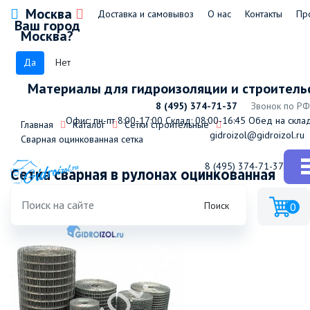
Москва
Доставка и самовывоз
О нас
Контакты
Пр
Ваш город
Москва?
Да
Нет
Материалы для гидроизоляции и строитель
8 (495) 374-71-37
Звонок по РФ
Офис: пн-пт 8:00-17:00
Склад: 08:00-16:45
Обед на склад
Главная
Каталог
Сетки строительные
gidroizol@gidroizol.ru
Сварная оцинкованная сетка
8 (495) 374-71-37
Сетка сварная в рулонах оцинкованная
50х50х1,6мм размер 1,5х50м(75м2)
Поиск
0