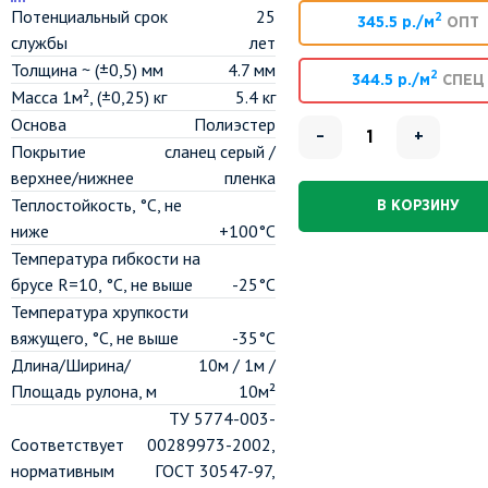
Потенциальный срок
25
2
345.5 р./м
ОПТ
службы
лет
Толщина ~ (±0,5) мм
4.7 мм
2
344.5 р./м
СПЕЦ
Масса 1м², (±0,25) кг
5.4 кг
Основа
Полиэстер
–
+
Покрытие
сланец серый /
верхнее/нижнее
пленка
Теплостойкость, °C, не
В КОРЗИНУ
ниже
+100°С
Температура гибкости на
брусе R=10, °C, не выше
-25°С
Температура хрупкости
вяжущего, °C, не выше
-35°С
Длина/Ширина/
10м / 1м /
Площадь рулона, м
10м²
ТУ 5774-003-
Соответствует
00289973-2002,
нормативным
ГОСТ 30547-97,