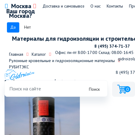
Москва
Доставка и самовывоз
О нас
Контакты
Пр
Ваш город
Москва?
Да
Нет
Материалы для гидроизоляции и строитель
8 (495) 374-71-37
Офис: пн-пт 8:00-17:00
Склад: 08:00-16:45
Главная
Каталог
gidroizol
Рулонные кровельные и гидроизоляционные материалы
РУБИТЭКС
8 (495) 3
Рубитэкс К-5,0 п/э (ЭКП)
0
Поиск