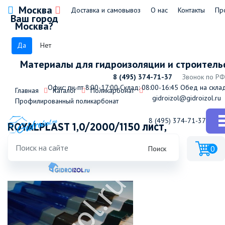
Москва
Доставка и самовывоз
О нас
Контакты
Пр
Ваш город
Москва?
Да
Нет
Материалы для гидроизоляции и строитель
8 (495) 374-71-37
Звонок по РФ
Офис: пн-пт 8:00-17:00
Склад: 08:00-16:45
Обед на склад
Главная
Каталог
Поликарбонат
gidroizol@gidroizol.ru
Профилированный поликарбонат
8 (495) 374-71-37
ROYALPLAST 1,0/2000/1150 лист,
прозрачный
0
Поиск