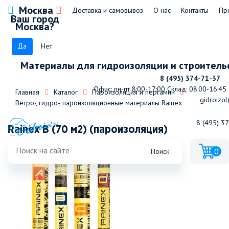
Москва
Доставка и самовывоз
О нас
Контакты
Пр
Ваш город
Москва?
Да
Нет
Материалы для гидроизоляции и строитель
8 (495) 374-71-37
Офис: пн-пт 8:00-17:00
Склад: 08:00-16:45
Главная
Каталог
Пароизоляция и пергамин
gidroizol
Ветро-, гидро-, пароизоляционные материалы Rainex
8 (495) 3
Rainex В (70 м2) (пароизоляция)
0
Поиск