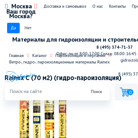
Москва
Доставка и самовывоз
О нас
Контакты
Пр
Ваш город
Москва?
Да
Нет
Материалы для гидроизоляции и строитель
8 (495) 374-71-37
Офис: пн-пт 8:00-17:00
Склад: 08:00-16:45
Главная
Каталог
Пароизоляция и пергамин
gidroizol
Ветро-, гидро-, пароизоляционные материалы Rainex
8 (495) 3
Rainex С (70 м2) (гидро-пароизоляция)
Поиск
0