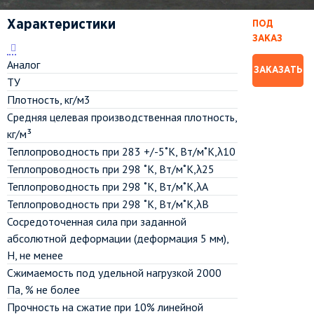
Характеристики
ПОД
ЗАКАЗ
Аналог
ЗАКАЗАТЬ
ТУ
Плотность, кг/м3
Средняя целевая производственная плотность,
кг/м³
Теплопроводность при 283 +/-5˚К, Вт/м˚К,λ10
Теплопроводность при 298 ˚К, Вт/м˚К,λ25
Теплопроводность при 298 ˚К, Вт/м˚К,λА
Теплопроводность при 298 ˚К, Вт/м˚К,λВ
Сосредоточенная сила при заданной
абсолютной деформации (деформация 5 мм),
Н, не менее
Сжимаемость под удельной нагрузкой 2000
Па, % не более
Прочность на сжатие при 10% линейной