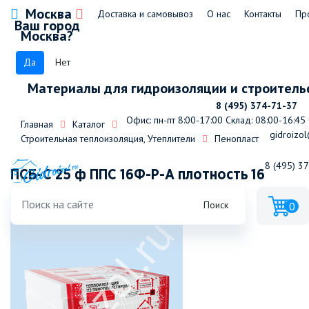
Москва
Доставка и самовывоз
О нас
Контакты
Пр
Ваш город
Москва?
Да
Нет
Материалы для гидроизоляции и строитель
8 (495) 374-71-37
Офис: пн-пт 8:00-17:00
Склад: 08:00-16:45
Главная
Каталог
gidroizol
Строительная теплоизоляция, Утеплители
Пенопласт
8 (495) 3
ПСБ-С 25 ф ППС 16Ф-Р-А плотность 16
Поиск
0