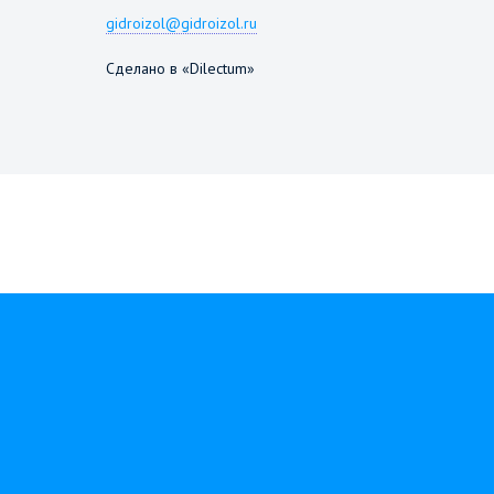
gidroizol@gidroizol.ru
Сделано в «Dilectum»